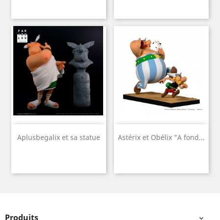
Aplusbegalix et sa statue
Astérix et Obélix "A fond...
Produits
