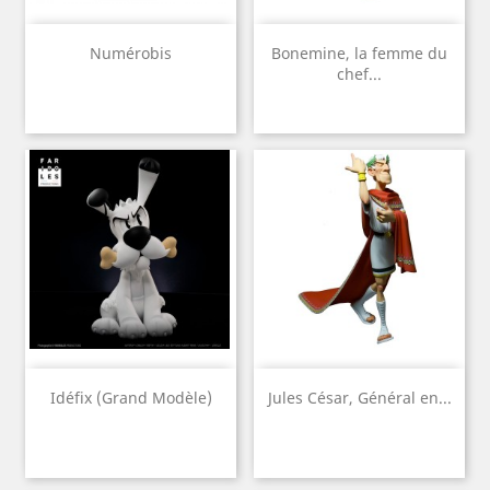
Numérobis
Bonemine, la femme du
chef...
Idéfix (Grand Modèle)
Jules César, Général en...