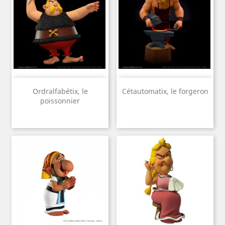
Ordralfabétix, le
Cétautomatix, le forgeron
poissonnier