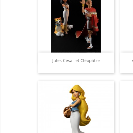
Aperçu rapide

Jules César et Cléopâtre