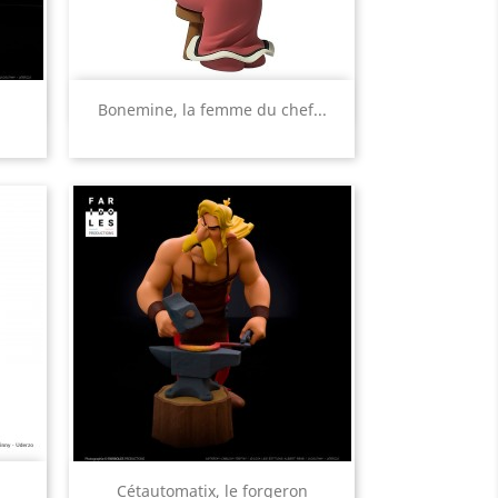
Aperçu rapide

Bonemine, la femme du chef...
Aperçu rapide

Cétautomatix, le forgeron