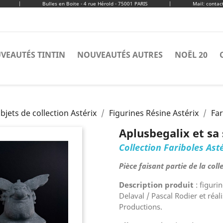
|
Bulles en Boite - 4 rue Hérold - 75001 PARIS
|
Mail: conta
VEAUTÉS TINTIN
NOUVEAUTÉS AUTRES
NOËL 20
bjets de collection Astérix
Figurines Résine Astérix
Far
Aplusbegalix et sa
Collection Fariboles Ast
Pièce faisant partie de la coll
Description produit
: figuri
Delaval / Pascal Rodier et réali
Productions.