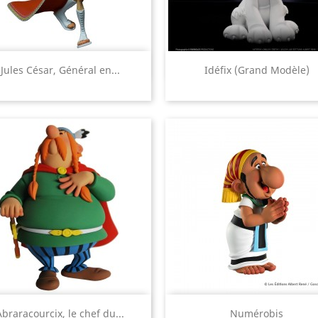
Aperçu rapide
Aperçu rapide


Jules César, Général en...
Idéfix (Grand Modèle)
Aperçu rapide
Aperçu rapide


Abraracourcix, le chef du...
Numérobis