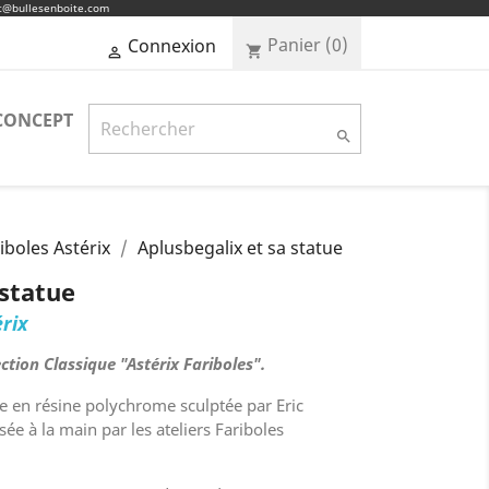
ct@bullesenboite.com
Panier
(0)
Connexion
shopping_cart

CONCEPT

iboles Astérix
Aplusbegalix et sa statue
 statue
érix
ection Classique "Astérix Fariboles".
ne en résine polychrome sculptée par Eric
sée à la main par les ateliers Fariboles