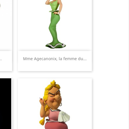
Aperçu rapide

.
Mme Agecanonix, la femme du...