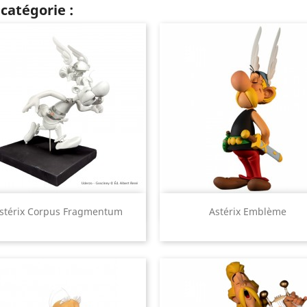
catégorie :
Aperçu rapide
Aperçu rapide


stérix Corpus Fragmentum
Astérix Emblème