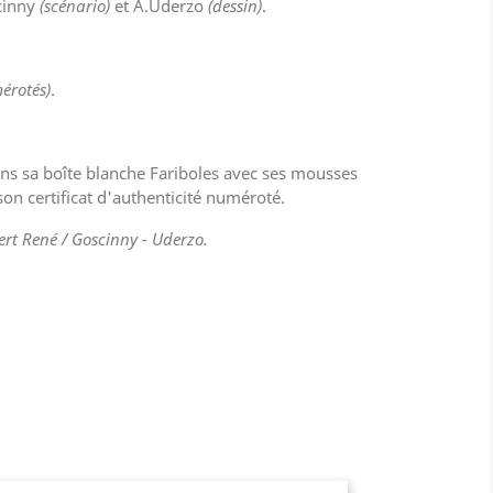
cinny
(scénario)
et A.Uderzo
(dessin)
.
érotés)
.
ans sa boîte blanche Fariboles avec ses mousses
 son certificat d'authenticité numéroté.
ert René / Goscinny - Uderzo.