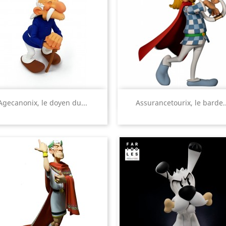
Aperçu rapide
Aperçu rapide


Agecanonix, le doyen du...
Assurancetourix, le barde..