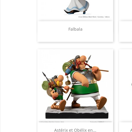
Aperçu rapide

Falbala
Aperçu rapide

Astérix et Obélix en...