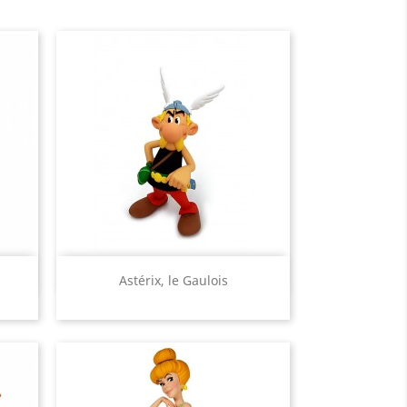
Aperçu rapide

Astérix, le Gaulois