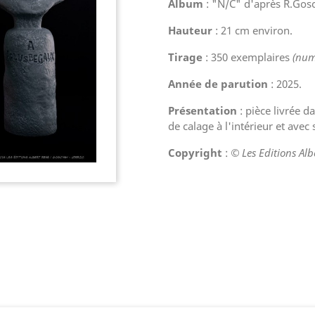
Album
: "N/C" d'après R.Gos
Hauteur
: 21 cm environ.
Tirage
: 350 exemplaires
(num
Année de parution
: 2025.
Présentation
: pièce livrée d
de calage à l'intérieur et avec
Copyright
:
© Les Editions Alb