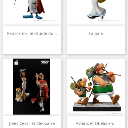
Panoramix, le druide du...
Falbala
Jules César et Cléopâtre
Astérix et Obélix en...