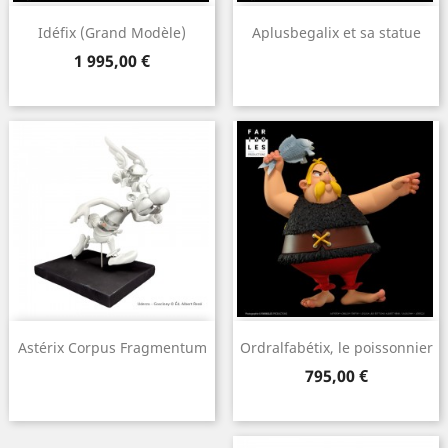
Idéfix (Grand Modèle)
Aplusbegalix et sa statue
Prix
1 995,00 €
Astérix Corpus Fragmentum
Ordralfabétix, le poissonnier
Prix
795,00 €