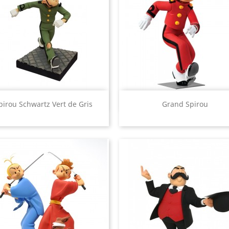
Aperçu rapide
Aperçu rapide


pirou Schwartz Vert de Gris
Grand Spirou