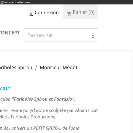
ct@bullesenboite.com
Panier
(0)
Connexion
shopping_cart

CONCEPT

ariboles Spirou
Monsieur Mégot
irou"
ection "Fariboles Spirou et Fantasio".
ne en résine polychrome sculptée par Alban Ficat
teliers Fariboles Productions.
près l'univers du PETIT SPIROU de Tome