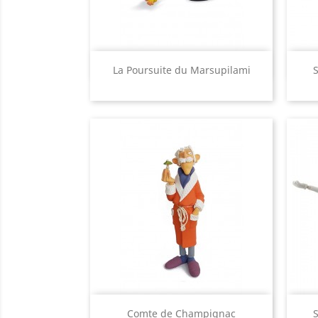
Aperçu rapide

La Poursuite du Marsupilami
S
Aperçu rapide

Comte de Champignac
S