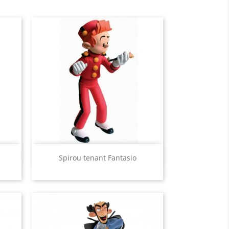
Aperçu rapide

Spirou tenant Fantasio