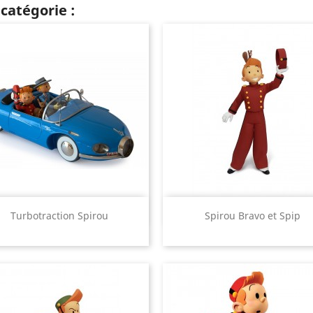
catégorie :
Aperçu rapide
Aperçu rapide


Turbotraction Spirou
Spirou Bravo et Spip