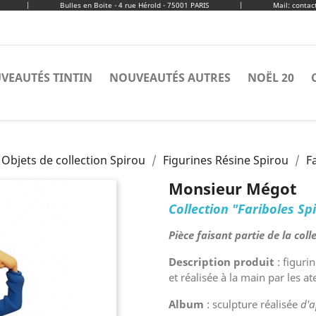
|
Bulles en Boite - 4 rue Hérold - 75001 PARIS
|
Mail: conta
VEAUTÉS TINTIN
NOUVEAUTÉS AUTRES
NOËL 20
 Objets de collection Spirou
Figurines Résine Spirou
F
Monsieur Mégot
Collection "Fariboles Sp
Pièce faisant partie de la coll
Description produit
: figuri
et réalisée à la main par les a
Album
: sculpture réalisée
d'a