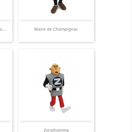
Aperçu rapide

...
Maire de Champignac
Aperçu rapide

Zorglhomme