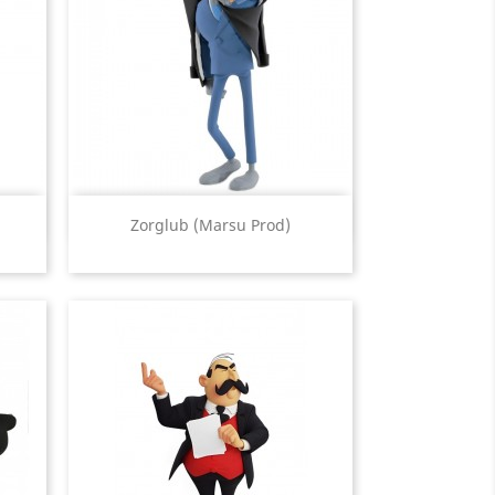
Aperçu rapide

Zorglub (Marsu Prod)