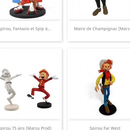
Aperçu rapide
Aperçu rapide


pirou, Fantasio et Spip à...
Maire de Champignac (Marsu
Aperçu rapide
Aperçu rapide


pirou 75 ans (Marsu Prod)
Spirou Far West