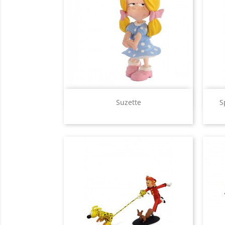
Aperçu rapide

Suzette
S