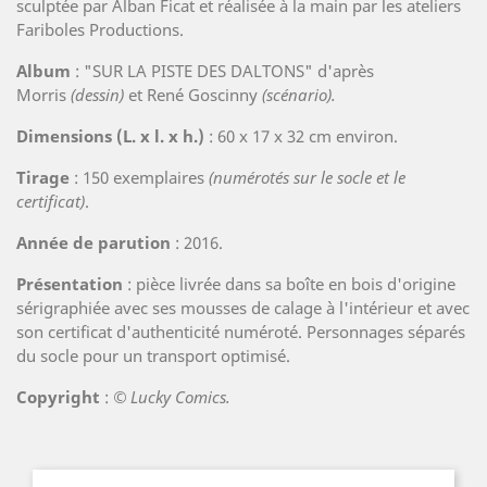
sculptée par Alban Ficat et réalisée à la main par les ateliers
Fariboles Productions.
Album
: "SUR LA PISTE DES DALTONS" d'après
Morris
(dessin)
et René Goscinny
(scénario).
Dimensions (L. x l. x h.)
: 60 x 17 x 32 cm environ.
Tirage
: 150 exemplaires
(numérotés sur le socle et le
certificat)
.
Année de parution
: 2016.
Présentation
: pièce livrée dans sa boîte en bois d'origine
sérigraphiée avec ses mousses de calage à l'intérieur et avec
son certificat d'authenticité numéroté. Personnages séparés
du socle pour un transport optimisé.
Copyright
:
© Lucky Comics.