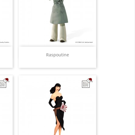
Aperçu rapide

Raspoutine