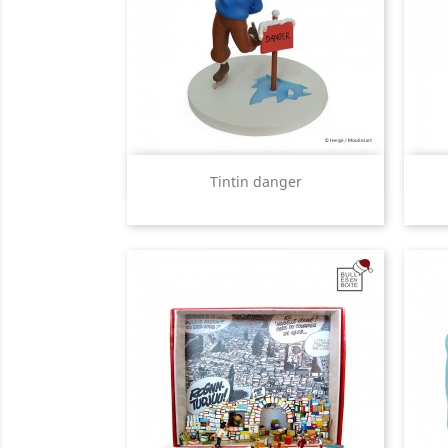
Aperçu rapide

Tintin danger