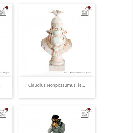
Aperçu rapide

.
Claudius Nonpossumus, le...