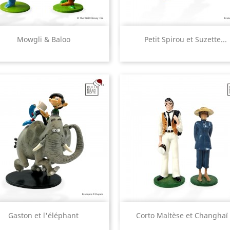
Aperçu rapide
Aperçu rapide


Mowgli & Baloo
Petit Spirou et Suzette...
Aperçu rapide
Aperçu rapide


Gaston et l'éléphant
Corto Maltèse et Changhaï 