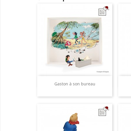
Aperçu rapide

Gaston à son bureau