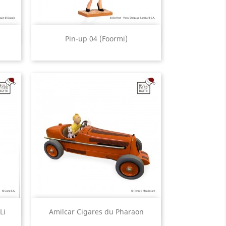
Aperçu rapide

Pin-up 04 (Foormi)
Aperçu rapide

Li
Amilcar Cigares du Pharaon