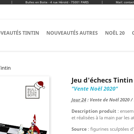
|
Bulles en Boite - 4 rue Hérold - 75001 PARIS
|
Mail: conta
VEAUTÉS TINTIN
NOUVEAUTÉS AUTRES
NOËL 20
intin
Jeu d'échecs Tintin
"Vente Noël 2020"
Jour 24
: Vente de Noël 2020 / 
Description produit
: ensemb
et réalisées à la main par les at
Source
: figurines sculptées d