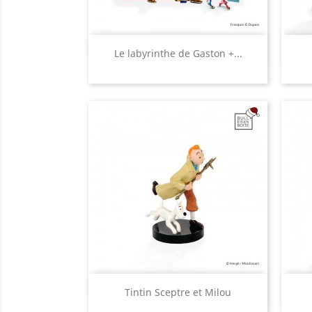
Aperçu rapide

Le labyrinthe de Gaston +...
Aperçu rapide

Tintin Sceptre et Milou