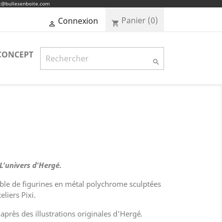
ct@bullesenboite.com
Panier
(0)
Connexion
shopping_cart

CONCEPT

L'univers d'Hergé.
le de figurines en métal polychrome sculptées
eliers Pixi.
'après des illustrations originales d'Hergé
.