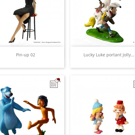
Aperçu rapide
Aperçu rapide


Pin-up 02
Lucky Luke portant Jolly...