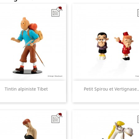
Aperçu rapide
Aperçu rapide


Tintin alpiniste Tibet
Petit Spirou et Vertignase..