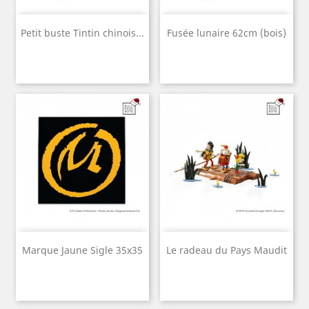
Petit buste Tintin chinois...
Fusée lunaire 62cm (bois)
Marque Jaune Sigle 35x35
Le radeau du Pays Maudit