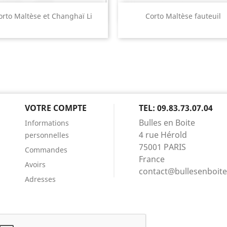
Aperçu rapide
Aperçu rapide


orto Maltèse et Changhaï Li
Corto Maltèse fauteuil
VOTRE COMPTE
TEL: 09.83.73.07.04
Bulles en Boite
Informations
4 rue Hérold
personnelles
75001 PARIS
Commandes
France
Avoirs
contact@bullesenboit
Adresses