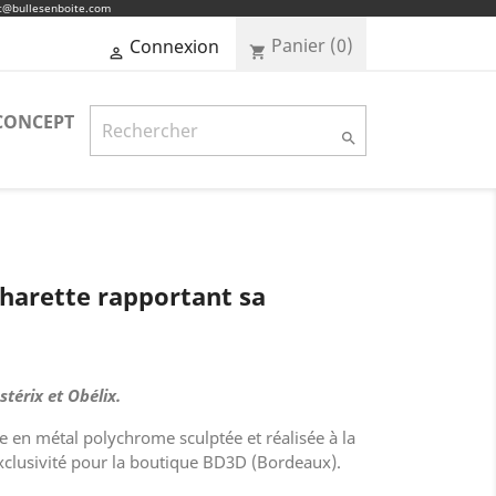
ct@bullesenboite.com
Panier
(0)
Connexion
shopping_cart

CONCEPT

harette rapportant sa
stérix et Obélix.
ne en métal polychrome sculptée et réalisée à la
 exclusivité pour la boutique BD3D (Bordeaux).