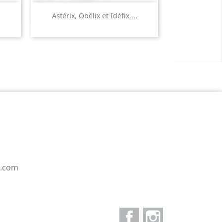
Aperçu rapide

Astérix, Obélix et Idéfix,...
e.com
Facebook
Instagram