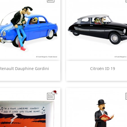
Aperçu rapide
Aperçu rapide


Renault Dauphine Gordini
Citroën ID 19