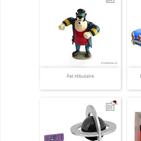
Aperçu rapide

Pat Hibulaire