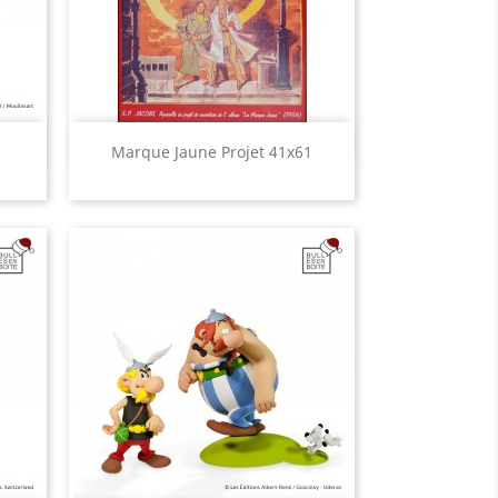
Aperçu rapide

Marque Jaune Projet 41x61