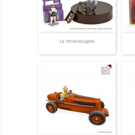
Aperçu rapide

Le chronoscaphe