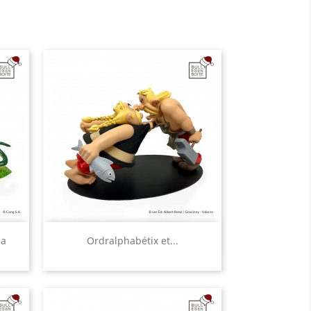
Aperçu rapide

da
Ordralphabétix et...