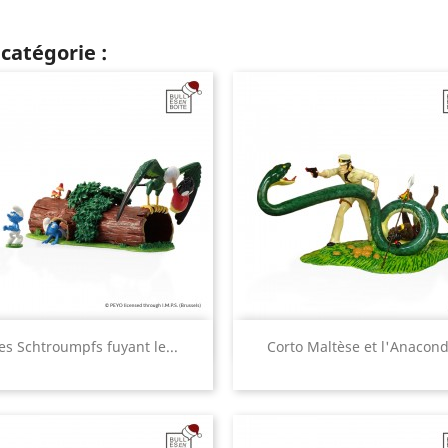
catégorie :
Aperçu rapide
Aperçu rapide


es Schtroumpfs fuyant le...
Corto Maltèse et l'Anacon