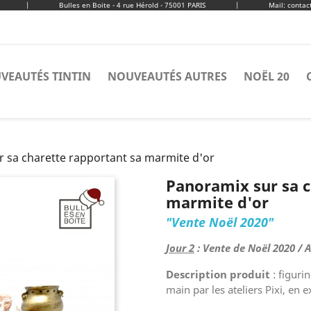
|
Bulles en Boite - 4 rue Hérold - 75001 PARIS
|
Mail: conta
VEAUTÉS TINTIN
NOUVEAUTÉS AUTRES
NOËL 20
 sa charette rapportant sa marmite d'or
Panoramix sur sa c
marmite d'or
"Vente Noël 2020"
Jour 2
: Vente de Noël 2020 / A
Description produit
: figuri
main par les ateliers Pixi, en