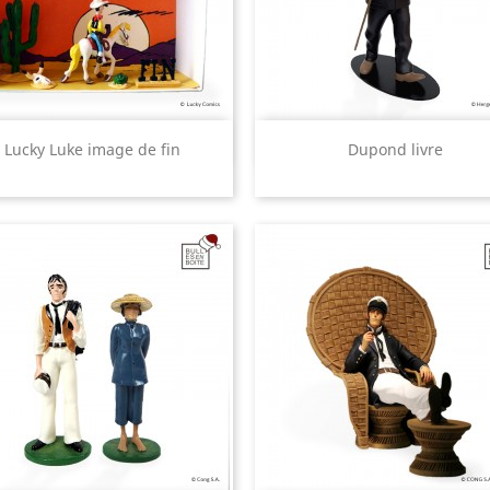
Aperçu rapide
Aperçu rapide


Lucky Luke image de fin
Dupond livre