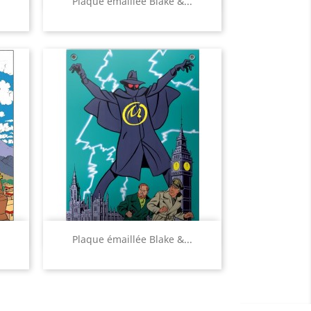
Plaque émaillée Blake &...
Aperçu rapide

Plaque émaillée Blake &...