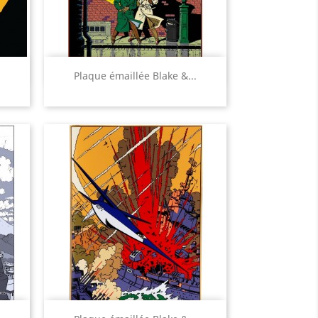
Aperçu rapide

Plaque émaillée Blake &...
Aperçu rapide
