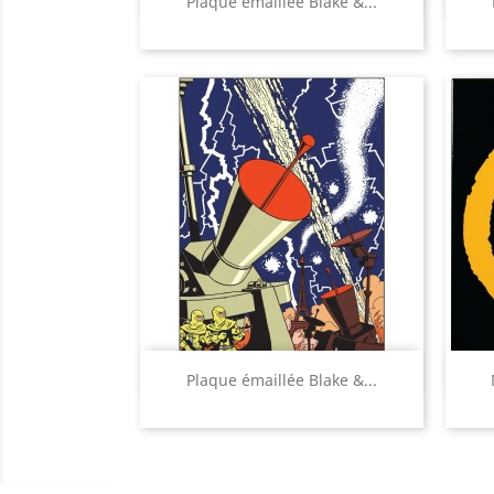
Plaque émaillée Blake &...
Aperçu rapide

Plaque émaillée Blake &...