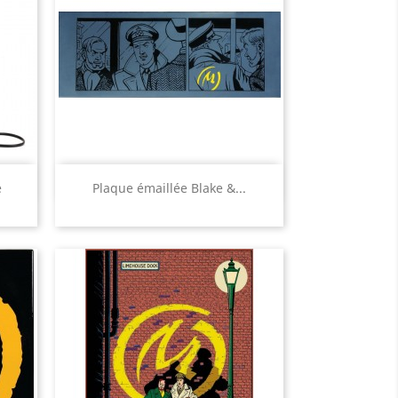
Aperçu rapide

e
Plaque émaillée Blake &...