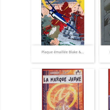
Aperçu rapide

Plaque émaillée Blake &...