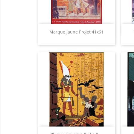
Aperçu rapide

Marque Jaune Projet 41x61
Aperçu rapide
