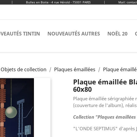
|
Bulles en Boite - 4 rue Hérold - 75001 PARIS
|
Mail: conta
VEAUTÉS TINTIN
NOUVEAUTÉS AUTRES
NOËL 20
 Objets de collection
Plaques émaillées
Plaque émaill
Plaque émaillée B
60x80
Plaque émaillée sérigraphiée r
(couverture de l'album),
réalis
Collection "Plaques émaillées
"L'ONDE SEPTIMUS" d'après