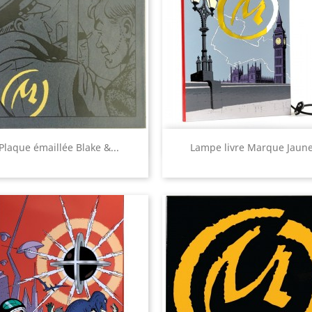
Aperçu rapide
Aperçu rapide


Plaque émaillée Blake &...
Lampe livre Marque Jaun