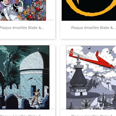
Aperçu rapide
Aperçu rapide


Plaque émaillée Blake &...
Plaque émaillée Blake &...
Aperçu rapide
Aperçu rapide

