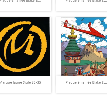
Plaque émaillée Blake &...
Plaque émaillée Blake &...
Aperçu rapide
Aperçu rapide


Marque Jaune Sigle 35x35
Plaque émaillée Blake &...