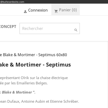
ct@bullesenboite.com
Panier
(0)
Connexion
shopping_cart

CONCEPT

ée Blake & Mortimer - Septimus 60x80
lake & Mortimer - Septimus
eprésentant Olrik sur la chaise électrique
ée par les Emailleries Belges.
 : Blake & Mortimer ".
Jean Dufaux, Antoine Aubin et Etienne Schréber.