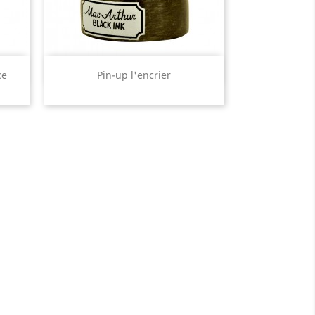
Aperçu rapide

ce
Pin-up l'encrier