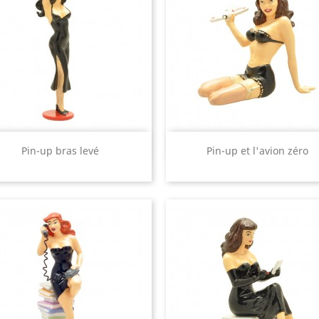
Aperçu rapide
Aperçu rapide


Pin-up bras levé
Pin-up et l'avion zéro