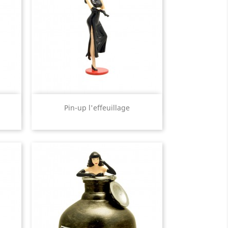
Aperçu rapide

Pin-up l'effeuillage