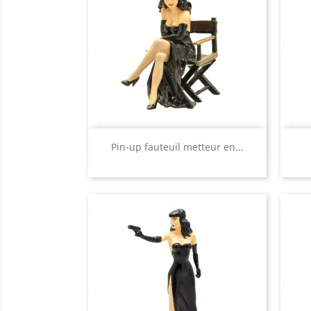
Aperçu rapide

Pin-up fauteuil metteur en...