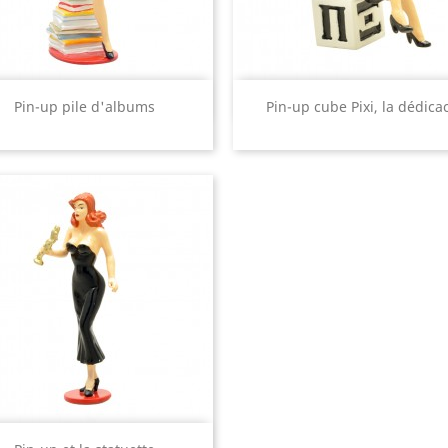
Aperçu rapide
Aperçu rapide


Pin-up pile d'albums
Pin-up cube Pixi, la dédica
Aperçu rapide
