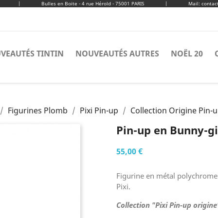
|
Bulles en Boite - 4 rue Hérold - 75001 PARIS
|
Mail: conta
VEAUTÉS TINTIN
NOUVEAUTÉS AUTRES
NOËL 20
Figurines Plomb
Pixi Pin-up
Collection Origine Pin-
Pin-up en Bunny-gi
55,00 €
Figurine en métal polychrome s
Pixi.
Collection "Pixi Pin-up origine