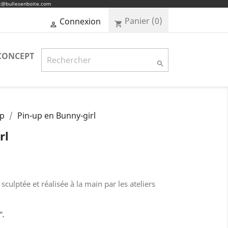
ct@bullesenboite.com
Panier
(0)
Connexion
shopping_cart

CONCEPT

up
Pin-up en Bunny-girl
rl
culptée et réalisée à la main par les ateliers
".