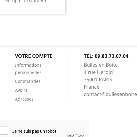
Pin-up et la statuette
VOTRE COMPTE
TEL: 09.83.73.07.04
Bulles en Boite
Informations
4 rue Hérold
personnelles
75001 PARIS
Commandes
France
Avoirs
contact@bullesenboit
Adresses