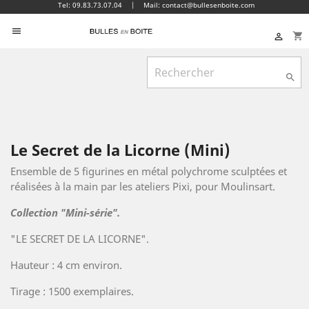
Tel: 09.83.73.07.04
|
Mail: contact@bullesenboite.com

shopping_cart


Le Secret de la Licorne (Mini)
Ensemble de 5 figurines en métal polychrome sculptées et
réalisées à la main par les ateliers Pixi, pour Moulinsart.
Collection "Mini-série".
"LE SECRET DE LA LICORNE".
Hauteur : 4 cm environ.
Tirage : 1500 exemplaires.