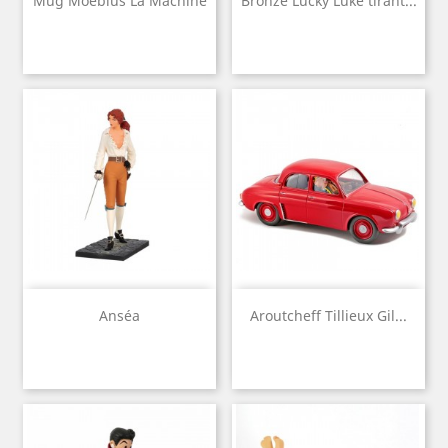
Mug Moebius La Machine
Bronze Lucky Luke tirant...
Anséa
Aroutcheff Tillieux Gil...