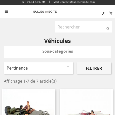
Tel: 09.83.73.07.04
|
Mail: contact@bullesenboite.com

shopping_cart


Véhicules
Sous-catégories

Pertinence
FILTRER
Affichage 1-7 de 7 article(s)